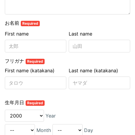
お名前
Required
First name
Last name
フリガナ
Required
First name (katakana)
Last name (katakana)
生年月日
Required
Year
Month
Day