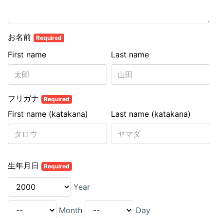
お名前
Required
First name
Last name
フリガナ
Required
First name (katakana)
Last name (katakana)
生年月日
Required
Year
Month
Day